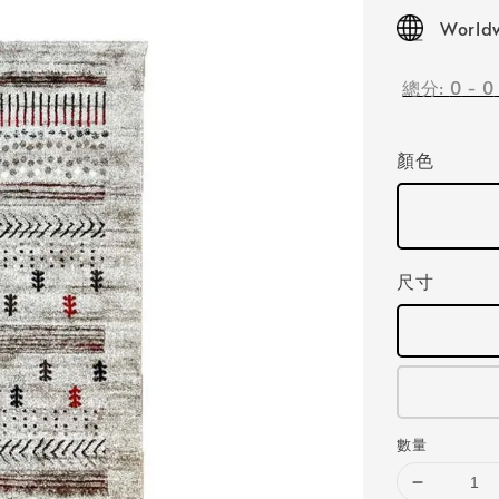
price
Worldw
總分:
0
-
0
顏色
尺寸
數量