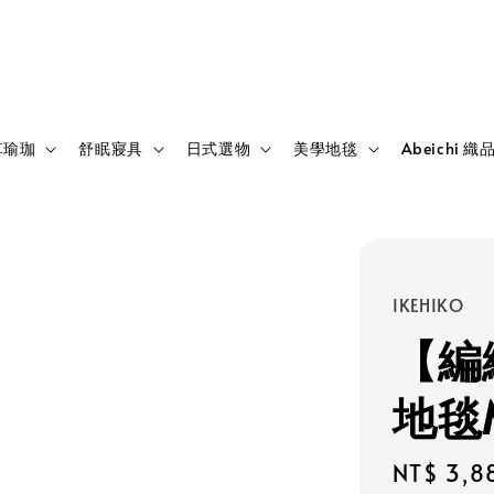
草瑜珈
舒眠寢具
日式選物
美學地毯
Abeichi 織
IKEHIKO
【編
地毯M
Regular
NT$ 3,8