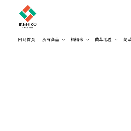
回到首頁
所有商品
榻榻米
藺草地毯
藺