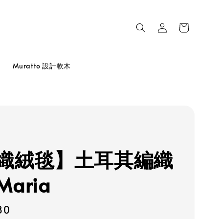
品
Muratto 設計軟木
織絨毯】土耳其編織
aria
80