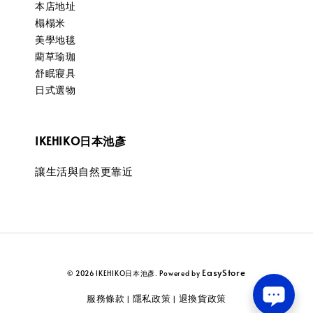
本店地址
榻榻米
美學地毯
藺草瑜珈
舒眠寢具
日式選物
IKEHIKO日本池彥
讓生活與自然更靠近
EasyStore
© 2026 IKEHIKO日本池彥. Powered by
服務條款
隱私政策
退換貨政策
|
|