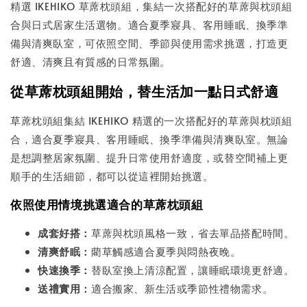
精選 IKEHIKO 草蓆枕頭組，集結一次搭配好的草蓆與枕頭組
合與日式居家生活選物。適合夏季寢具、客用睡眠、換季準
備與清爽臥室，可依照空間、季節與使用需求挑選，打造更
舒適、清爽且有質感的日常氛圍。
從草蓆枕頭組開始，替生活加一點日式舒適
草蓆枕頭組集結 IKEHIKO 精選的一次搭配好的草蓆與枕頭組
合，適合夏季寢具、客用睡眠、換季準備與清爽臥室。無論
是想調整居家氛圍、提升日常使用舒適度，或替空間補上更
順手的生活細節，都可以從這裡開始挑選。
依照使用情境挑選適合的草蓆枕頭組
成套好搭：
草蓆與枕頭風格一致，省去單品搭配時間。
清爽舒眠：
藺草觸感適合夏季與悶熱夜晚。
快速換季：
替臥室換上清涼配置，讓睡眠環境更舒適。
送禮實用：
適合搬家、新生活或季節性禮物需求。