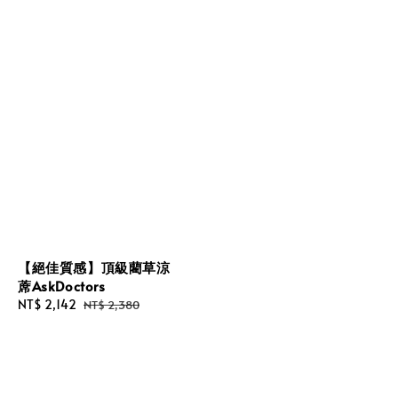
【絕佳質感】頂級藺草涼
蓆AskDoctors
Sale
NT$ 2,142
Regular
NT$ 2,380
price
price