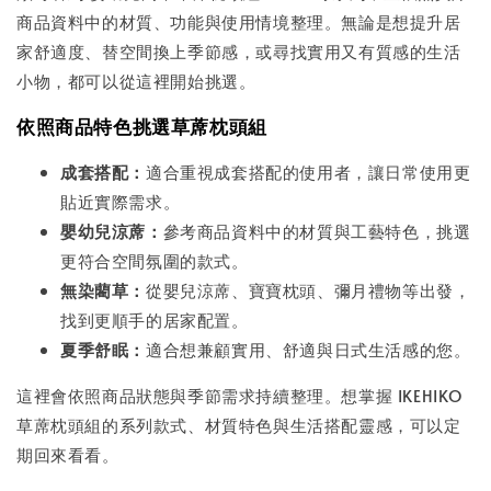
商品資料中的材質、功能與使用情境整理。無論是想提升居
家舒適度、替空間換上季節感，或尋找實用又有質感的生活
小物，都可以從這裡開始挑選。
依照商品特色挑選草蓆枕頭組
成套搭配：
適合重視成套搭配的使用者，讓日常使用更
貼近實際需求。
嬰幼兒涼蓆：
參考商品資料中的材質與工藝特色，挑選
更符合空間氛圍的款式。
無染藺草：
從嬰兒涼蓆、寶寶枕頭、彌月禮物等出發，
找到更順手的居家配置。
夏季舒眠：
適合想兼顧實用、舒適與日式生活感的您。
這裡會依照商品狀態與季節需求持續整理。想掌握 IKEHIKO
草蓆枕頭組的系列款式、材質特色與生活搭配靈感，可以定
期回來看看。