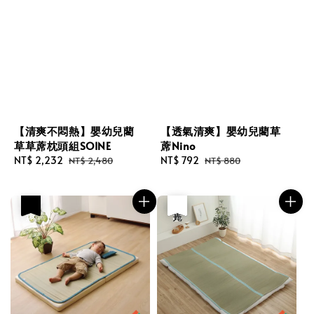
【清爽不悶熱】嬰幼兒藺
【透氣清爽】嬰幼兒藺草
草草蓆枕頭組SOINE
蓆Nino
Sale
NT$ 2,232
Regular
Sale
NT$ 792
Regular
NT$ 2,480
NT$ 880
price
price
price
price
優惠
優惠
售完