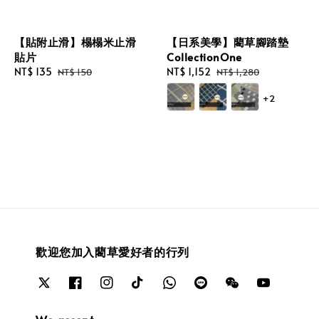
【貼附止滑】榻榻米止滑
【日系美學】藺草腳踏墊
貼片
CollectionOne
Sale
NT$ 135
Regular
Sale
NT$ 1,152
Regular
NT$ 150
NT$ 1,280
price
price
price
price
+2
歡迎您加入藺草愛好者的行列