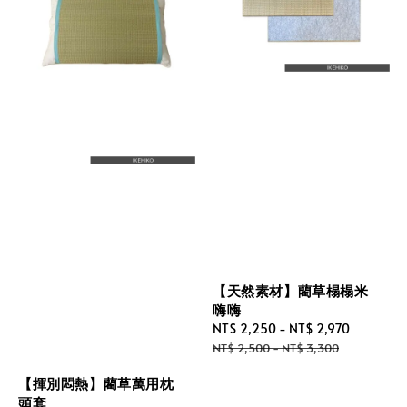
【天然素材】藺草榻榻米
嗨嗨
Sale
NT$ 2,250
-
NT$ 2,970
Regular
price
price
NT$ 2,500
-
NT$ 3,300
【揮別悶熱】藺草萬用枕
頭套