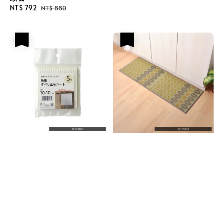
Sale
NT$ 792
Regular
NT$ 880
price
price
優惠
優惠