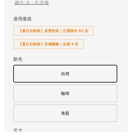
總分:
0
-
0
評價
適用優惠
【夏日好眠祭】成雙舒眠｜任選兩件 85 折
【夏日好眠祭】涼感體驗｜全館 9 折
顏色
自然
咖啡
海藍
尺寸