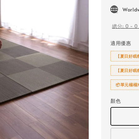
price
Worldw
總分:
0
-
0
適用優惠
【夏日好眠祭
【夏日好眠祭
📦單元榻
顏色