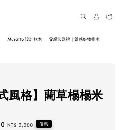
品
Muratto 設計軟木
父親節送禮｜質感好物指南
式風格】藺草榻榻米
70
Regular
優惠
NT$ 3,300