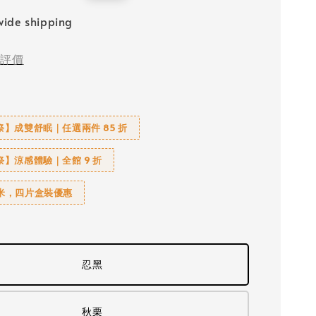
price
ide shipping
評價
】成雙舒眠｜任選兩件 85 折
】涼感體驗｜全館 9 折
榻米，四片盒裝優惠
忍黑
秋栗