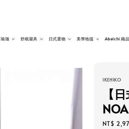
草瑜珈
舒眠寢具
日式選物
美學地毯
Abeichi 織
IKEHIKO
【日
NOA
Sale
NT$ 2,9