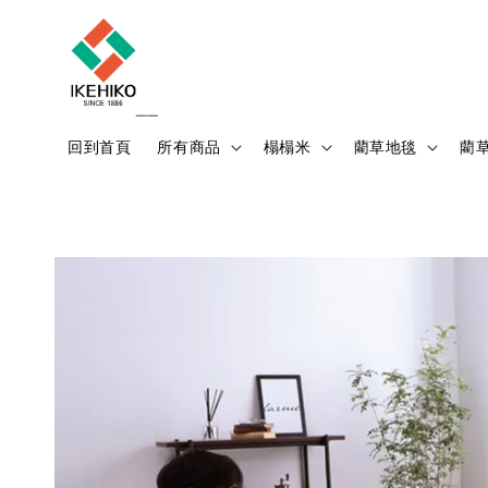
回到首頁
所有商品
榻榻米
藺草地毯
藺