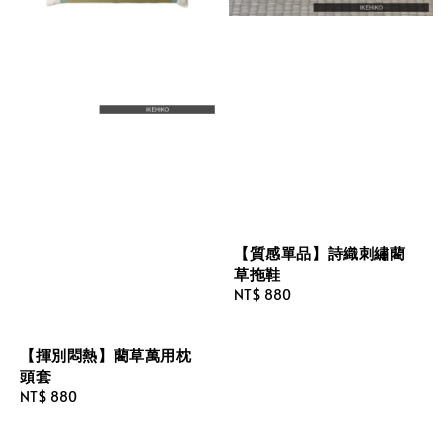
【質感單品】詩織刺繡藺
草拖鞋
Regular
NT$ 880
price
【揮別悶熱】藺草萬用枕
頭套
Regular
NT$ 880
price