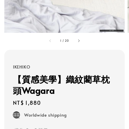
1
/
20
IKEHIKO
【質感美學】織紋藺草枕
頭Wagara
Regular
NT$ 1,880
price
Worldwide shipping