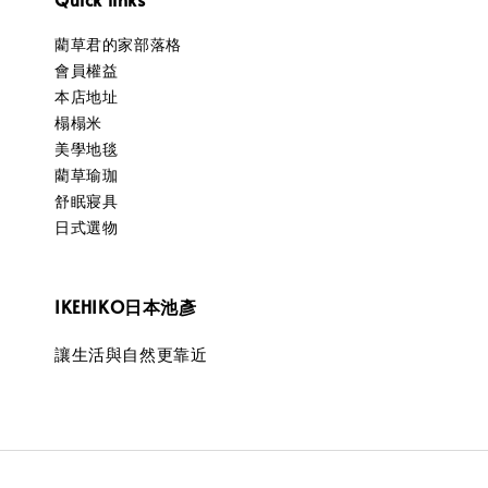
藺草君的家部落格
會員權益
本店地址
榻榻米
美學地毯
藺草瑜珈
舒眠寢具
日式選物
IKEHIKO日本池彥
讓生活與自然更靠近