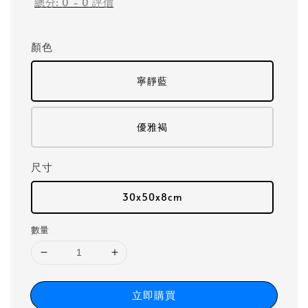
總分:
0
-
0
評價
顏色
寧靜藍
優雅褐
尺寸
30x50x8cm
數量
立即購買