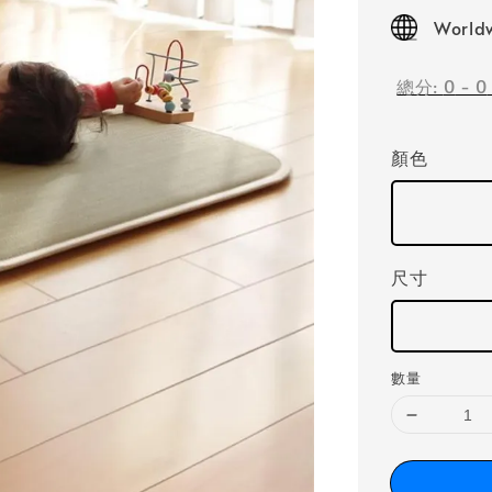
price
Worldw
總分:
0
-
0
顏色
尺寸
數量