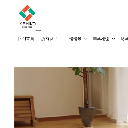
回到首頁
所有商品
榻榻米
藺草地毯
藺