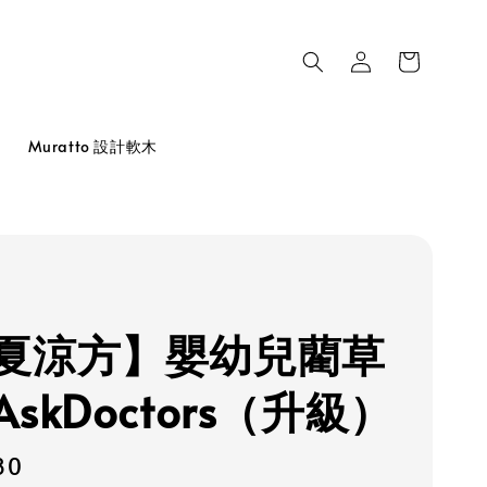
品
Muratto 設計軟木
夏涼方】嬰幼兒藺草
skDoctors（升級）
80