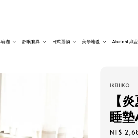
草瑜珈
舒眠寢具
日式選物
美學地毯
Abeichi 織
IKEHIKO
【炎
睡墊A
Regular
NT$ 2,6