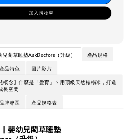
加入購物車
 嬰幼兒藺草睡墊AskDoctors（升級）
產品規格
產品特色
圖片影片
兒概念】什麼是「疊育」？用頂級天然榻榻米，打造
成長空間
品牌專區
產品規格表
KO | 嬰幼兒藺草睡墊
ctors（升級）