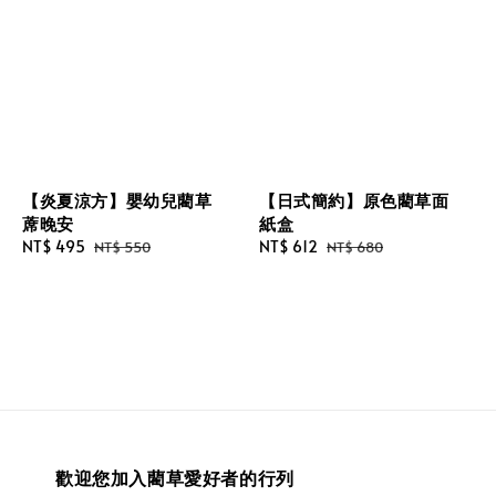
【炎夏涼方】嬰幼兒藺草
【日式簡約】原色藺草面
蓆晚安
紙盒
Sale
NT$ 495
Regular
Sale
NT$ 612
Regular
NT$ 550
NT$ 680
price
price
price
price
歡迎您加入藺草愛好者的行列