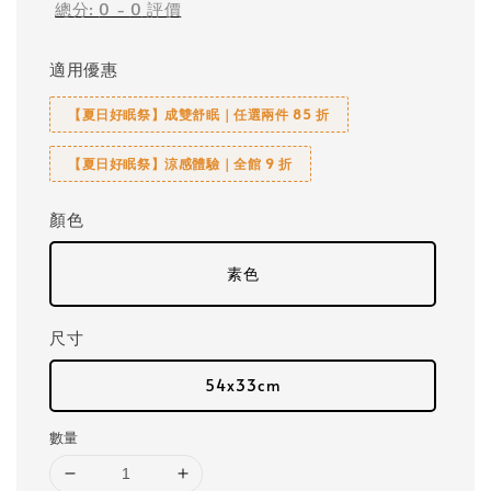
總分:
0
-
0
評價
適用優惠
【夏日好眠祭】成雙舒眠｜任選兩件 85 折
【夏日好眠祭】涼感體驗｜全館 9 折
顏色
素色
尺寸
54x33cm
數量