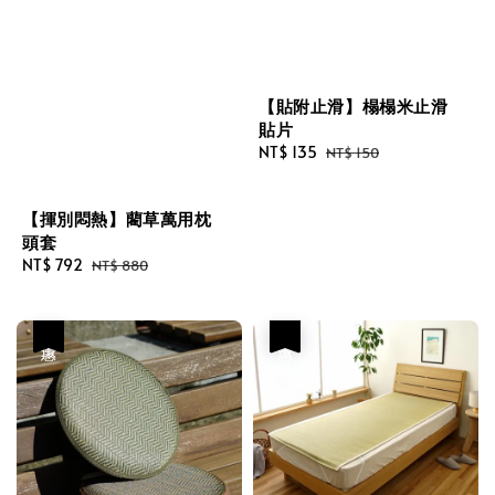
【貼附止滑】榻榻米止滑
貼片
Sale
NT$ 135
Regular
NT$ 150
price
price
【揮別悶熱】藺草萬用枕
頭套
Sale
NT$ 792
Regular
NT$ 880
price
price
優惠
優惠