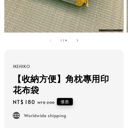
1
/
4
IKEHIKO
【收納方便】角枕專用印
花布袋
Sale
NT$ 180
Regular
優惠
NT$ 200
price
price
Worldwide shipping