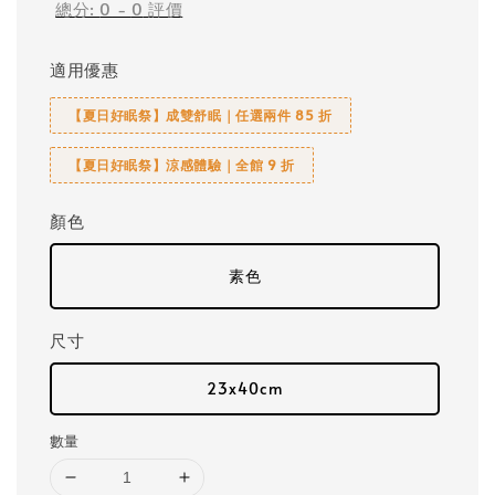
總分:
0
-
0
評價
適用優惠
【夏日好眠祭】成雙舒眠｜任選兩件 85 折
【夏日好眠祭】涼感體驗｜全館 9 折
顏色
素色
尺寸
23x40cm
數量