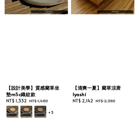
【設計美學】質感藺草坐
【清爽一夏】藺草涼蓆
墊m5c織紋款
Iyashi
Sale
NT$ 1,332
Regular
Sale
NT$ 2,142
Regular
NT$ 1,480
NT$ 2,380
price
price
price
price
+3