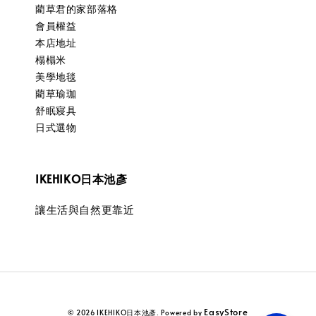
藺草君的家部落格
會員權益
本店地址
榻榻米
美學地毯
藺草瑜珈
舒眠寢具
日式選物
IKEHIKO日本池彥
讓生活與自然更靠近
EasyStore
© 2026 IKEHIKO日本池彥. Powered by