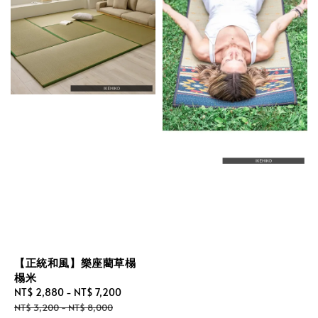
【正統和風】樂座藺草榻
榻米
Sale
NT$ 2,880
-
NT$ 7,200
Regular
price
price
NT$ 3,200
-
NT$ 8,000