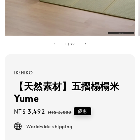
1
/
29
IKEHIKO
【天然素材】五摺榻榻米
Yume
Sale
NT$ 3,492
Regular
優惠
NT$ 3,880
price
price
Worldwide shipping