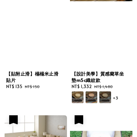
【貼附止滑】榻榻米止滑
【設計美學】質感藺草坐
貼片
墊m5c織紋款
Sale
NT$ 135
Regular
Sale
NT$ 1,332
Regular
NT$ 150
NT$ 1,480
price
price
price
price
+3
優惠
優惠