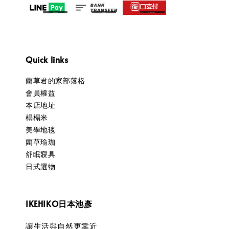
Quick links
藺草君的家部落格
會員權益
本店地址
榻榻米
美學地毯
藺草瑜珈
舒眠寢具
日式選物
IKEHIKO日本池彥
讓生活與自然更靠近