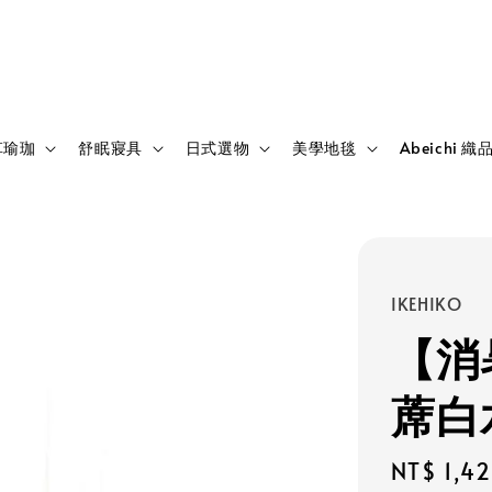
草瑜珈
舒眠寢具
日式選物
美學地毯
Abeichi 織
IKEHIKO
【消
蓆白
Sale
NT$ 1,4