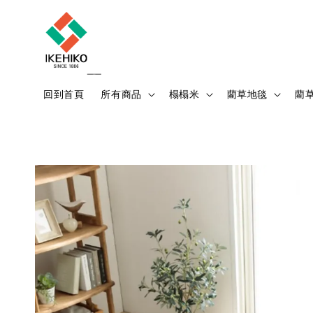
回到首頁
所有商品
榻榻米
藺草地毯
藺