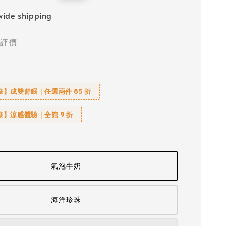
price
ide shipping
評價
】成雙舒眠｜任選兩件 85 折
】涼感體驗｜全館 9 折
氣泡牛奶
海洋珍珠