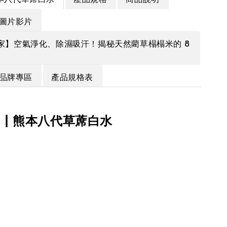
圖片影片
家】空氣淨化、除濕吸汗！揭秘天然藺草榻榻米的 8
品牌專區
產品規格表
KO | 熊本八代草蓆白水