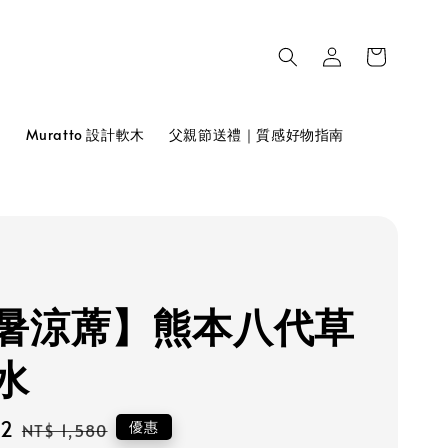
品
Muratto 設計軟木
父親節送禮｜質感好物指南
暑涼蓆】熊本八代草
水
22
Regular
優惠
NT$ 1,580