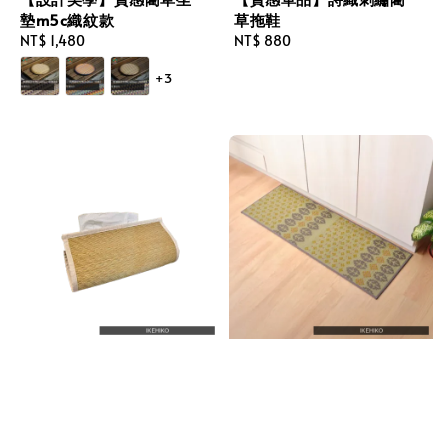
墊m5c織紋款
草拖鞋
Regular
NT$ 1,480
Regular
NT$ 880
price
price
+3