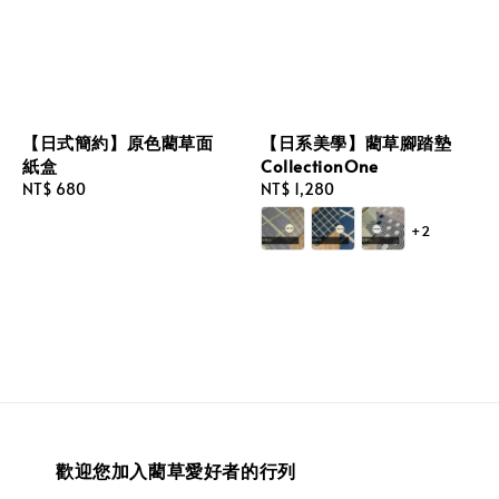
【日式簡約】原色藺草面
【日系美學】藺草腳踏墊
紙盒
CollectionOne
Regular
NT$ 680
Regular
NT$ 1,280
price
price
+2
歡迎您加入藺草愛好者的行列