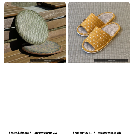
【設計美學】質感藺草坐
【質感單品】詩織刺繡藺