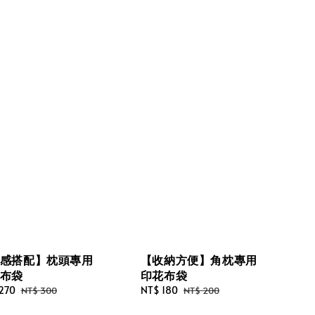
感搭配】枕頭專用
【收納方便】角枕專用
布袋
印花布袋
270
Regular
Sale
NT$ 180
Regular
NT$ 300
NT$ 200
price
price
price