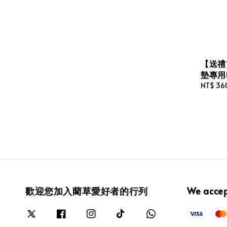
【送禮
墊專用
Sale
NT$ 36
price
歡迎您加入藺草愛好者的行列
We acce