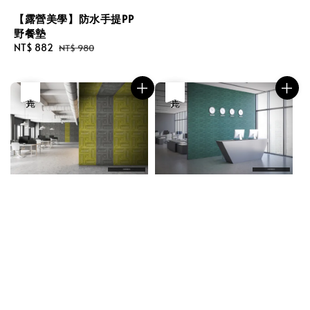
【露營美學】防水手提PP
野餐墊
Sale
NT$ 882
Regular
NT$ 980
price
price
優惠
售完
優惠
售完