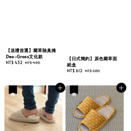
【送禮首選】藺草除臭捲
Deo-Grass文化款
【日式簡約】原色藺草面
Sale
NT$ 432
Regular
NT$ 480
紙盒
price
price
Sale
NT$ 612
Regular
NT$ 680
price
price
優惠
優惠