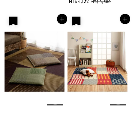
Sale
NT$ 4,122
Regular
NT$ 4,580
price
price
優惠
優惠