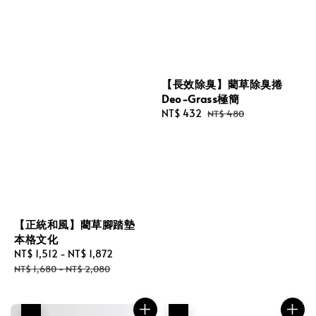
【長效除臭】藺草除臭捲
Deo-Grass極簡
Sale
NT$ 432
Regular
NT$ 480
price
price
【正統和風】藺草腳踏墊
本格文化
Sale
NT$ 1,512
-
NT$ 1,872
Regular
price
price
NT$ 1,680
-
NT$ 2,080
優惠
優惠