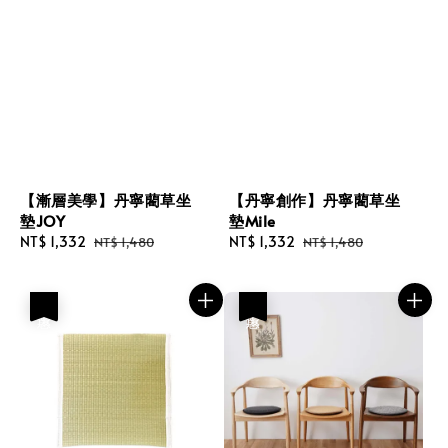
【漸層美學】丹寧藺草坐
【丹寧創作】丹寧藺草坐
墊JOY
墊Mile
Sale
NT$ 1,332
Regular
Sale
NT$ 1,332
Regular
NT$ 1,480
NT$ 1,480
price
price
price
price
優惠
優惠