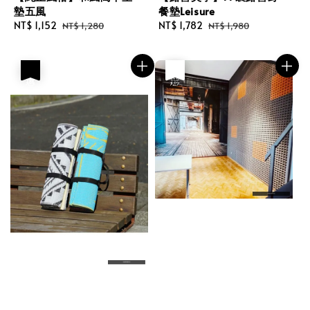
墊五風
餐墊Leisure
Sale
NT$ 1,152
Regular
Sale
NT$ 1,782
Regular
NT$ 1,280
NT$ 1,980
price
price
price
price
優惠
優惠
售完