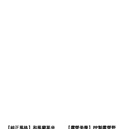
【純正風格】和風藺草坐
【露營美學】PP製露營野