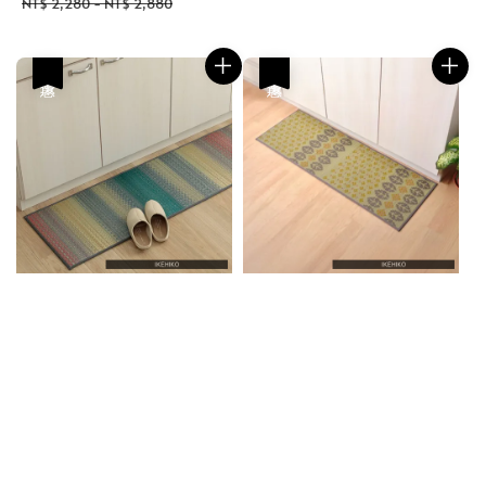
price
price
price
price
NT$ 2,280
-
NT$ 2,880
優惠
優惠