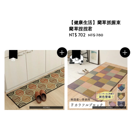
【健康生活】藺草抓握束
藺草捏捏君
Sale
NT$ 702
Regular
NT$ 780
price
price
優惠
優惠