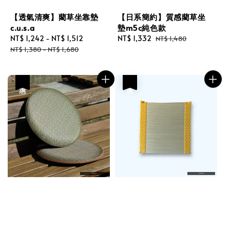
【透氣清爽】藺草坐靠墊
【日系簡約】質感藺草坐
c.u.s.a
墊m5c純色款
Sale
NT$ 1,242
-
NT$ 1,512
Regular
Sale
NT$ 1,332
Regular
NT$ 1,480
price
price
price
price
NT$ 1,380
-
NT$ 1,680
優惠
優惠