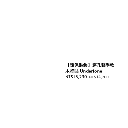
【環保裝飾】穿孔聲學軟
木壁貼 Undertone
Sale
NT$ 13,230
Regular
NT$ 14,700
price
price