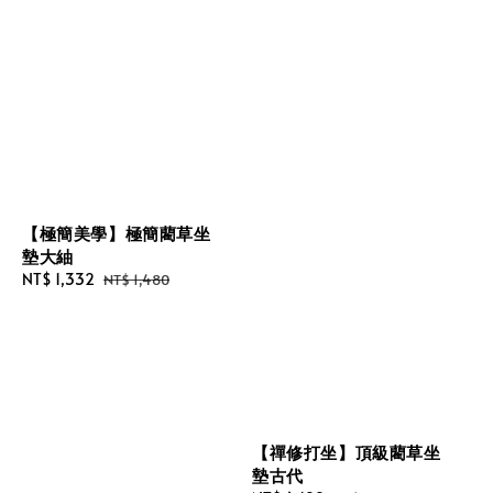
【極簡美學】極簡藺草坐
墊大紬
Sale
NT$ 1,332
Regular
NT$ 1,480
price
price
【禪修打坐】頂級藺草坐
墊古代