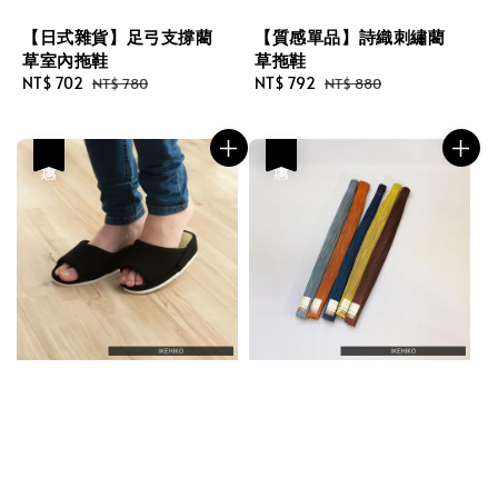
【日式雜貨】足弓支撐藺
【質感單品】詩織刺繡藺
草室內拖鞋
草拖鞋
Sale
NT$ 702
Regular
Sale
NT$ 792
Regular
NT$ 780
NT$ 880
price
price
price
price
優惠
優惠