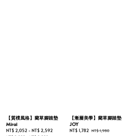
【質樸風格】藺草腳踏墊
【漸層美學】藺草腳踏墊
Mirai
JOY
Sale
NT$ 2,052
-
NT$ 2,592
Regular
Sale
NT$ 1,782
Regular
NT$ 1,980