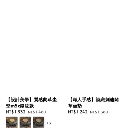
【設計美學】質感藺草坐
【職人手感】詩織刺繡藺
墊m5c織紋款
草坐墊
Sale
NT$ 1,332
Regular
Sale
NT$ 1,242
Regular
NT$ 1,480
NT$ 1,380
price
price
price
price
+3